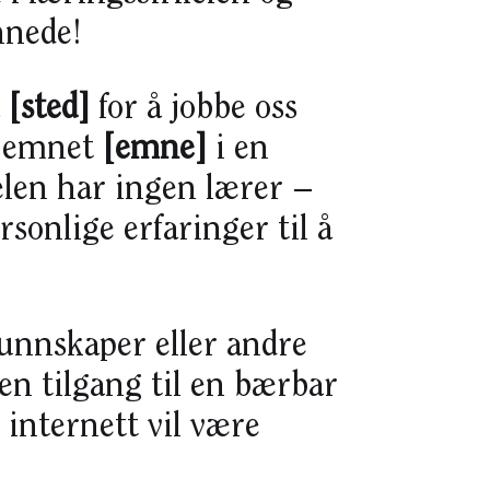
nnede!
å
[sted]
for å jobbe oss
d emnet
[emne]
i en
elen har ingen lærer –
sonlige erfaringer til å
kunnskaper eller andre
en tilgang til en bærbar
 internett vil være