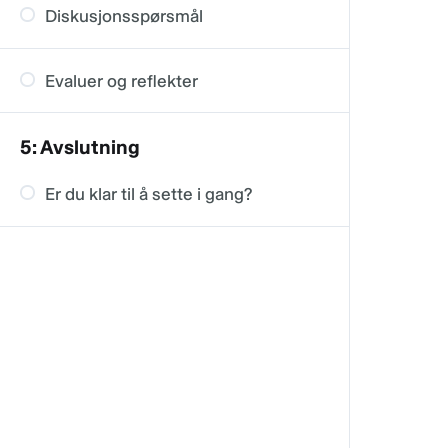
Etablere rollen din
Diskusjonsspørsmål
Å være ordstyrer
Oppmuntre til aktiv deltakelse
Evaluer og reflekter
Legg til rette for livslang læring
5: Avslutning
Er du klar til å sette i gang?