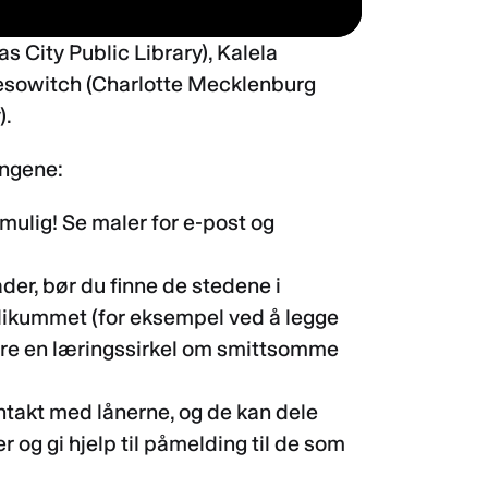
s City Public Library), Kalela
 Yesowitch (Charlotte Mecklenburg
).
ingene:
ulig! Se maler for e-post og
ader, bør du finne de stedene i
likummet (for eksempel ved å legge
sere en læringssirkel om smittsomme
ntakt med lånerne, og de kan dele
og gi hjelp til påmelding til de som