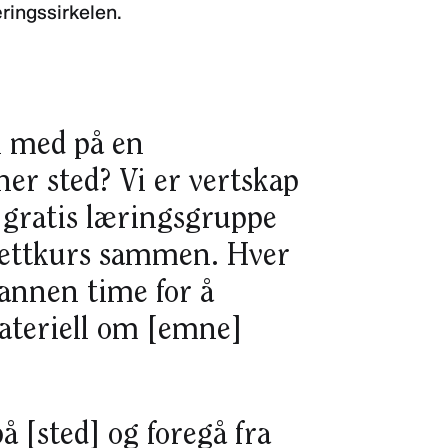
ringssirkelen.
li med på en
er sted? Vi er vertskap
n gratis læringsgruppe
 nettkurs sammen. Hver
vannen time for å
ateriell om [emne]
å [sted] og foregå fra