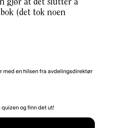
m gjør at det slutter å
dbok (det tok noen
er med en hilsen fra avdelingsdirektør
quizen og finn det ut!