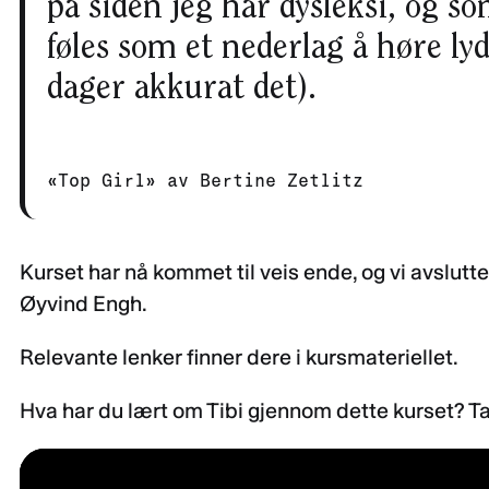
på siden jeg har dysleksi, og so
føles som et nederlag å høre ly
dager akkurat det).
«
Top Girl
»
av Bertine Zetlitz
Kurset har nå kommet til veis ende, og vi avslutt
Øyvind Engh.
Relevante lenker finner dere i kursmateriellet.
Hva har du lært om Tibi gjennom dette kurset? Ta 