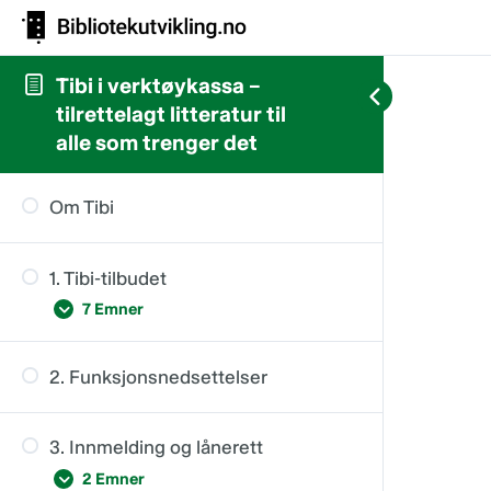
Tibi i verktøykassa –
tilrettelagt litteratur til
alle som trenger det
Om Tibi
1. Tibi-tilbudet
7 Emner
2. Funksjonsnedsettelser
Innledning
Innleste lydbøker
3. Innmelding og lånerett
Punktskriftbøker
2 Emner