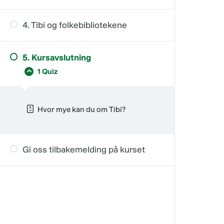
Følebøker
4. Tibi og folkebibliotekene
E-bøker
Hvem kan låne bøker fra Tibi?
Studielitteratur
Folkebibliotek og innmelding
5. Kursavslutning
Finne bøker, låne og lytte
1 Quiz
Hvor mye kan du om Tibi?
Gi oss tilbakemelding på kurset