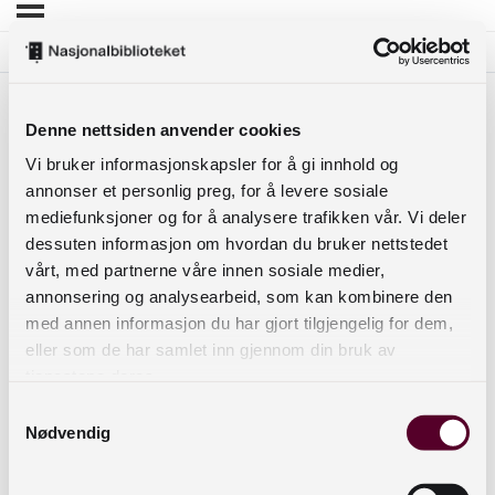
Denne nettsiden anvender cookies
Lenke til
Vi bruker informasjonskapsler for å gi innhold og
annonser et personlig preg, for å levere sosiale
biblioteksystemene
mediefunksjoner og for å analysere trafikken vår. Vi deler
dessuten informasjon om hvordan du bruker nettstedet
vårt, med partnerne våre innen sosiale medier,
annonsering og analysearbeid, som kan kombinere den
Dersom vi ønsker å knytte formidlingen vår på
med annen informasjon du har gjort tilgjengelig for dem,
nett til økt utlån, må vi gjøre det enkelt for folk å
eller som de har samlet inn gjennom din bruk av
låne boka. I denne leksjonen vil vi vise hvordan
tjenestene deres.
du kan lage en lenke fra videobokipset til de ulike
Samtykkevalg
biblioteksystemene.
Nødvendig
Det enkleste er å legge en lenke i