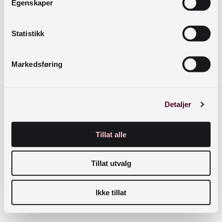
Egenskaper
teksten når du poster videoen.
Statistikk
Slik finner du URL’er å lenke mot
Bibliofil
Markedsføring
Quria
Detaljer
E-bøker
Allbok
Tillat alle
Tillat utvalg
Ikke tillat