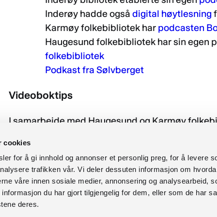
Inderøy hadde også
digital høytlesning
f
Karmøy folkebibliotek har
podcasten Bo
Haugesund folkebibliotek har sin egen 
folkebibliotek
Podkast fra Sølvberget
Videoboktips
I samarbeide med Haugesund og Karmøy folkebib
laget nettkurset
Videoboktips som ligger på Bibli
r cookies
produksjon av korte videoboktips som kan deles i
er for å gi innhold og annonser et personlig preg, for å levere s
landet.
nalysere trafikken vår. Vi deler dessuten informasjon om hvorda
nerne våre innen sosiale medier, annonsering og analysearbeid, 
Eksempler på videoboktips finner du for eksemp
formasjon du har gjort tilgjengelig for dem, eller som de har sa
bibliotekene i Rogaland
og på
Sølvbergets Yout
stene deres.