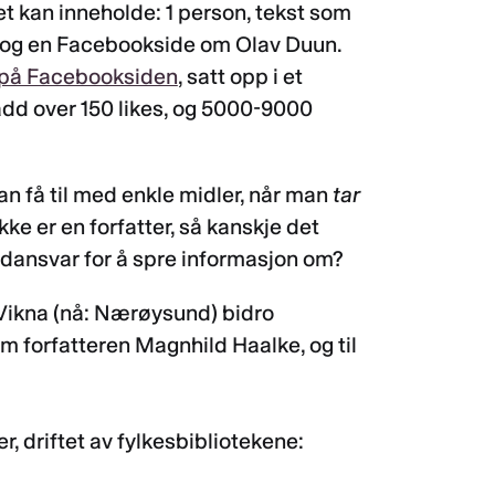
t kan inneholde: 1 person, tekst som
de og en Facebookside om Olav Duun.
 på Facebooksiden
, satt opp i et
dd over 150 likes, og 5000-9000
n få til med enkle midler, når man
tar
kke er en forfatter, så kanskje det
edansvar for å spre informasjon om?
I Vikna (nå: Nærøysund) bidro
 om forfatteren Magnhild Haalke, og til
, driftet av fylkesbibliotekene: