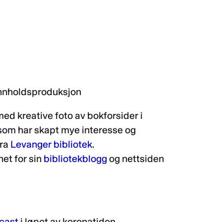
 innholdsproduksjon
ed kreative foto av bokforsider i
 som har skapt mye interesse og
fra
Levanger bibliotek
.
et for sin
bibliotekblogg
og nettsiden
cast
i løpet av koronatiden.