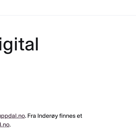
gital
ppdal.no
. Fra Inderøy finnes et
d.no
.