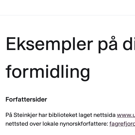
Eksempler på di
formidling
Forfattersider
På Steinkjer har biblioteket laget nettsida
www.u
nettsted over lokale nynorskforfattere:
fagrefjor