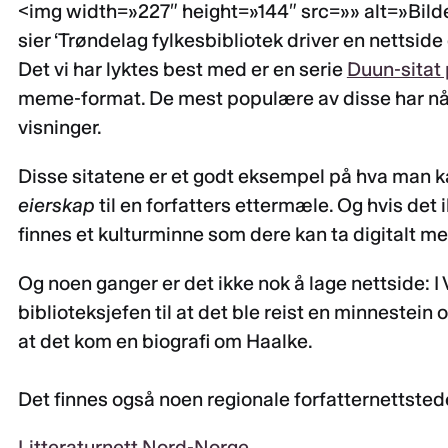
<img width=»227″ height=»144″ src=»» alt=»Bilde
sier ‘Trøndelag fylkesbibliotek driver en nettsi
Det vi har lyktes best med er en serie
Duun-sitat
meme-format. De mest populære av disse har nå
visninger.
Disse sitatene er et godt eksempel på hva man ka
eierskap
til en forfatters ettermæle. Og hvis det i
finnes et kulturminne som dere kan ta digitalt m
Og noen ganger er det ikke nok å lage nettside: 
biblioteksjefen til at det ble reist en minnestein
at det kom en biografi om Haalke.
Det finnes også noen regionale forfatternettsteder
Litteraturnett Nord-Norge