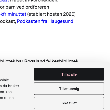
or barn ved ordføreren
kfriminuttet
(etablert høsten 2020)
podkast,
Podkasten fra Haugesund
liotek har Rogaland fylkesbibliotek
otekutvikling.no
. Målet er en storstilt
Tillat alle
 sosiale medier av bibliotek over hele
osiale
n du bruker
Tillat utvalg
som kan
el i Youtubekanalen
Videoboktips fra
mlet inn
ubekanal
.
Ikke tillat