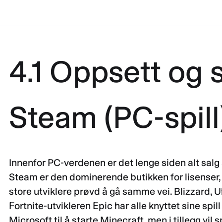
4.1 Oppsett og 
Steam (PC-spill
Innenfor PC-verdenen er det lenge siden alt salg av
Steam er den dominerende butikken for lisenser,
store utviklere prøvd å gå samme vei. Blizzard, U
Fortnite-utvikleren Epic har alle knyttet sine spil
Microsoft til å starte Minecraft, men i tillegg vil 