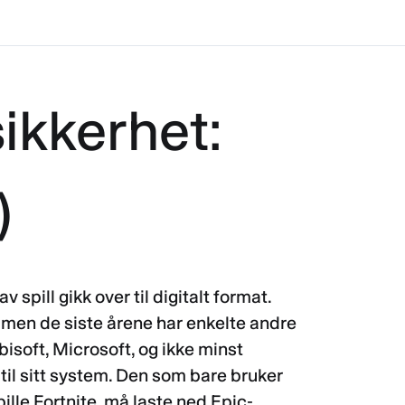
sikkerhet:
)
 spill gikk over til digitalt format.
 men de siste årene har enkelte andre
bisoft, Microsoft, og ikke minst
l til sitt system. Den som bare bruker
spille Fortnite, må laste ned Epic-