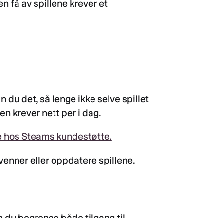
en få av spillene krever et
du det, så lenge ikke selve spillet
en krever nett per i dag.
ne hos Steams kundestøtte.
venner eller oppdatere spillene.
 du begrense både tilgang til