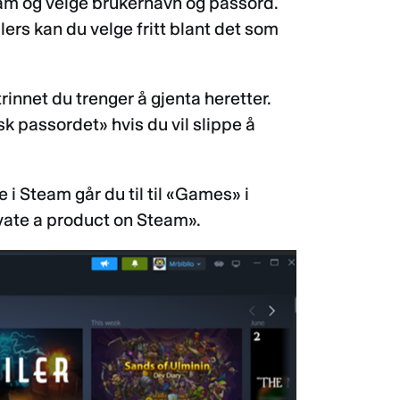
team og velge brukernavn og passord.
ers kan du velge fritt blant det som
rinnet du trenger å gjenta heretter.
sk passordet» hvis du vil slippe å
i Steam går du til til «Games» i
ivate a product on Steam».