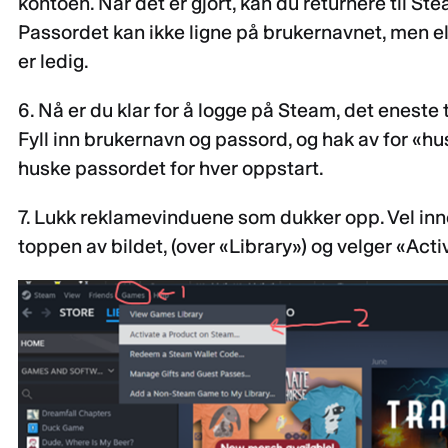
kontoen. Når det er gjort, kan du returnere til S
Passordet kan ikke ligne på brukernavnet, men ell
er ledig.
6. Nå er du klar for å logge på Steam, det eneste t
Fyll inn brukernavn og passord, og hak av for «hu
huske passordet for hver oppstart.
7. Lukk reklamevinduene som dukker opp. Vel inne 
toppen av bildet, (over «Library») og velger «Act