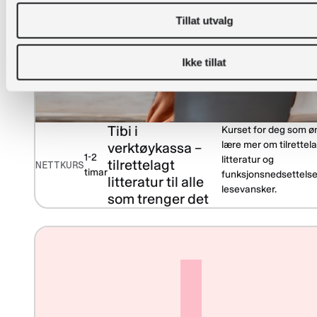
Tillat utvalg
Ikke tillat
Tibi i
Kurset for deg som ø
lære mer om tilrettel
verktøykassa –
1-2
litteratur og
tilrettelagt
NETTKURS
timar
funksjonsnedsettelse
litteratur til alle
lesevansker.
som trenger det