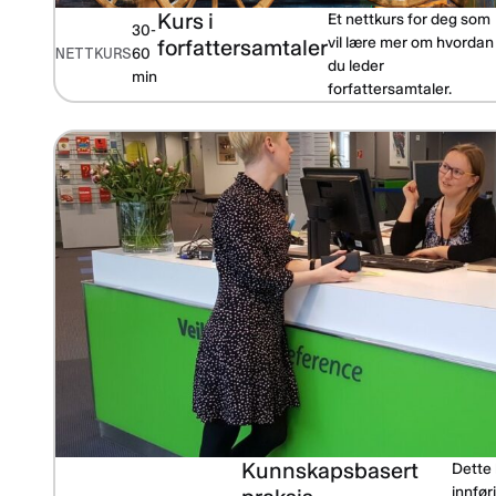
Kurs i
Et nettkurs for deg som
30-
vil lære mer om hvordan
forfattersamtaler
NETTKURS
60
du leder
min
forfattersamtaler.
Kunnskapsbasert
Dette 
innføri