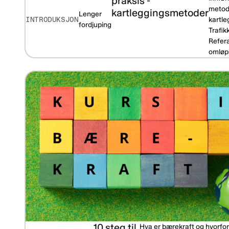
praksis -
metod
kartleggingsmetoder
Lenger
INTRODUKSJON
kartle
fordjuping
Trafikk
Refer
omløps
10 steg til
Hva er bærekraft og hvorfor