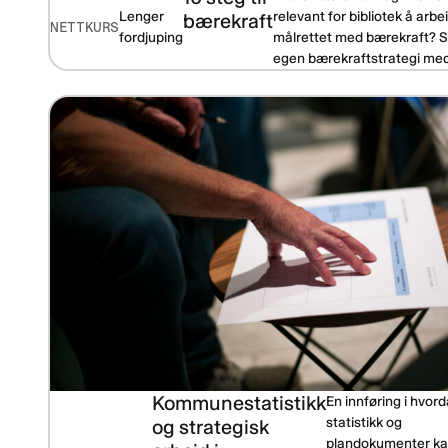
Lenger
relevant for bibliotek å arbe
bærekraft
NETTKURS
fordjuping
målrettet med bærekraft? Sk
egen bærekraftstrategi med 
Kommunestatistikk
En innføring i hvor
statistikk og
og strategisk
plandokumenter k