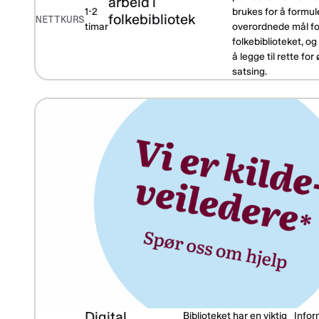
arbeid i
1-2
brukes for å formul
folkebibliotek
NETTKURS
timar
overordnede mål fo
folkebiblioteket, og
å legge til rette for 
satsing.
Digital
Biblioteket har en viktig
Info