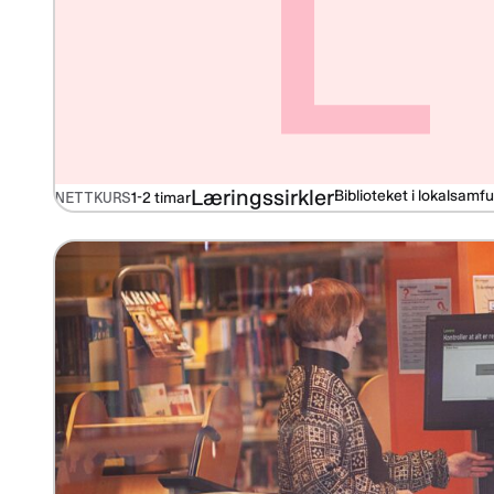
L
Læringssirkler
Biblioteket i lokalsamf
NETTKURS
1-2 timar