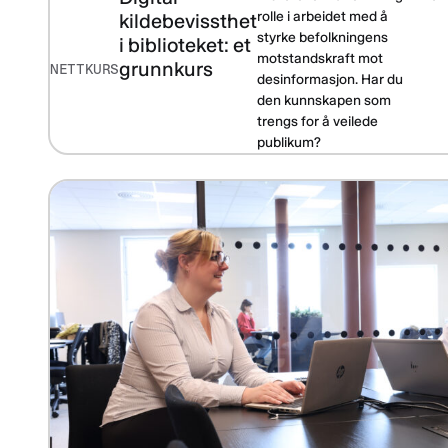
rolle i arbeidet med å
kildebevissthet
styrke befolkningens
i biblioteket: et
motstandskraft mot
grunnkurs
NETTKURS
desinformasjon. Har du
den kunnskapen som
trengs for å veilede
publikum?