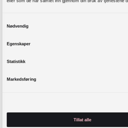
eller som de har samlet inn gjennom din bruk av tjenestene 
Samtykkevalg
Nødvendig
Lær å bruke
I dette kurset bl
Egenskaper
bedre kjent me
Bærekraftsbiblioteket
Bærekraftsbibli
1-2
ressurs for bibl
NETTKURS
Statistikk
timar
som ønsker å f
litteratur til ba
med bærekraft
Markedsføring
tema.
Tillat alle