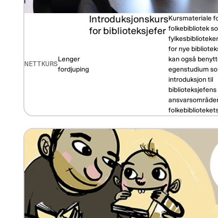
Introduksjonskurs
Kursmateriale fo
folkebibliotek s
for biblioteksjefer
fylkesbibliotek
for nye bibliotek
Lenger
kan også benytte
NETTKURS
fordjuping
egenstudium s
introduksjon til
biblioteksjefens
ansvarsområder
folkebiblioteket