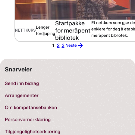
Startpakke
Et nettkurs som gjør de
Lenger
enklere for deg å etabl
for meråpent
NETTKURS
fordjuping
meråpent bibliotek.
bibliotek
1
2
3
Neste
Neste
Snarveier
Send inn bidrag
Arrangementer
Om kompetansebanken
Personvernerklæring
Tilgjengelighetserklæring