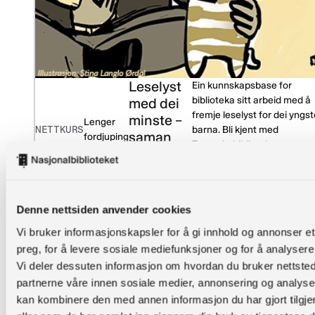
Leselyst
Ein kunnskapsbase for
biblioteka sitt arbeid med å
med dei
fremje leselyst for dei yngs
minste –
Lenger
NETTKURS
barna. Bli kjent med
saman
fordjuping
Tøyveskebiblioteket,
om
Bokstart og Bok i bruk i
lesekultur
barnehagen.
Denne nettsiden anvender cookies
Vi bruker informasjonskapsler for å gi innhold og annonser et
preg, for å levere sosiale mediefunksjoner og for å analysere 
Vi deler dessuten informasjon om hvordan du bruker nettsted
partnerne våre innen sosiale medier, annonsering og analys
kan kombinere den med annen informasjon du har gjort tilgje