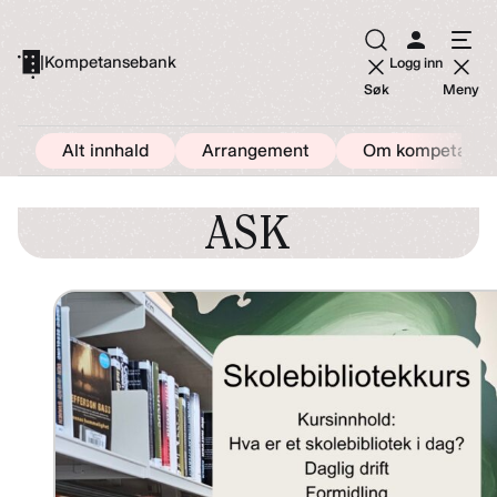
Hopp
til
|
Kompetansebank
Logg inn
innhold
Søk
Meny
Alt innhald
Arrangement
Om kompetanse
ASK