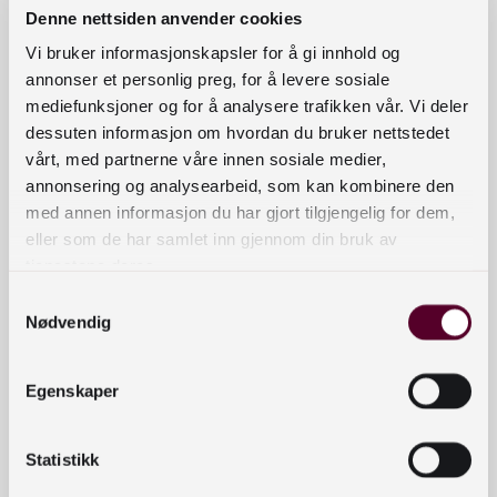
Denne nettsiden anvender cookies
Ansvarlig
Vi bruker informasjonskapsler for å gi innhold og
Omløpstall:
Jannicke Røgler,
Trondheim
annonser et personlig preg, for å levere sosiale
folkebibliotek
mediefunksjoner og for å analysere trafikken vår. Vi deler
dessuten informasjon om hvordan du bruker nettstedet
Kartlegging av brukarmøte (referansetenesta)
vårt, med partnerne våre innen sosiale medier,
Idunn Bøyum
, ABI / OsloMet
annonsering og analysearbeid, som kan kombinere den
med annen informasjon du har gjort tilgjengelig for dem,
Trafikktelling:
Heidi Kristin Olsen
, ABI / OsloMet
eller som de har samlet inn gjennom din bruk av
tjenestene deres.
Samtykkevalg
Nødvendig
Kursinnhold
Egenskaper
Tverrgående trafikktelling i bibliotek
Statistikk
Hvordan kartlegge brukernes bruk av