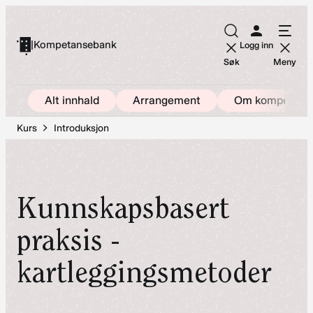
Hopp
til
|
Kompetansebank
Logg inn
innhold
Søk
Meny
Alt innhald
Arrangement
Om kompetans
Kurs
Introduksjon
Kunnskapsbasert
praksis -
kartleggingsmetoder