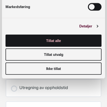
bibliotekrommet?
Markedsføring
Detaljer
Hvordan gjennomføre en trafikktelling
Tillat alle
Verktøy til TTT – aktivitetslister og
Tillat utvalg
soneinndeling
Ikke tillat
Referansetjensta – registrering av brukarmøte
Utregning av oppholdstid