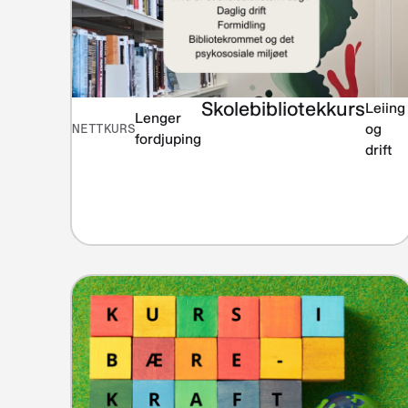
Skolebibliotekkurs
Leiing
Lenger
NETTKURS
og
fordjuping
drift