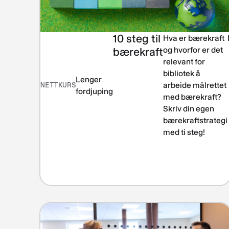
10 steg til
Hva er bærekraft
bærekraft
og hvorfor er det
relevant for
bibliotek å
Lenger
NETTKURS
arbeide målrettet
fordjuping
med bærekraft?
Skriv din egen
bærekraftstrategi
med ti steg!