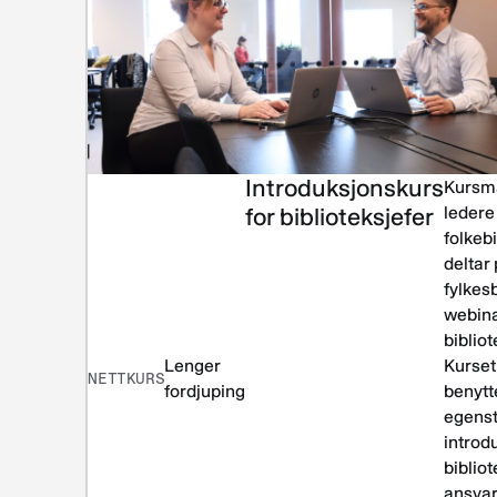
Introduksjonskurs
Kursma
for biblioteksjefer
ledere 
folkeb
deltar
fylkes
webina
bibliot
Lenger
Kurset
NETTKURS
fordjuping
benytte
egens
introdu
biblio
ansva