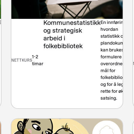
Kommunestatistikk
Bærekraft
En innføring i
og strategisk
hvordan
statistikk og
arbeid i
plandokumente
folkebibliotek
kan brukes for 
1-2
formulere
NETTKURS
timar
overordnede
mål for
folkebiblioteket
og for å legge ti
rette for økt
satsing.