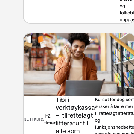
og
folkeb
oppgav
Tibi i
Kurset for deg so
verktøykassa
ønsker å lære me
tilrettelagt litterat
– tilrettelagt
1-2
NETTKURS
og
litteratur til
timar
funksjonsnedsette
alle som
som gir lesevansk