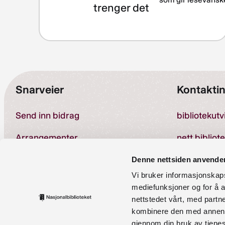
trenger det
Snarveier
Kontakti
Send inn bidrag
bibliotekut
Arrangementer
nett.bibliot
Om kompetansebanken
Denne nettsiden anvende
Vi bruker informasjonskapsl
Telefon:
23 
Personvernerklæring
mediefunksjoner og for å a
nettstedet vårt, med part
Tilgjengelighetserklæring
kombinere den med annen in
gjennom din bruk av tjene