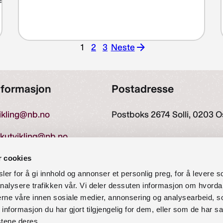
1
2
3
Neste
Neste
nformasjon
Postadresse
vikling@nb.no
Postboks 2674 Solli, 0203 O
ekutvikling@nb.no
r cookies
er for å gi innhold og annonser et personlig preg, for å levere s
27 60 00
nalysere trafikken vår. Vi deler dessuten informasjon om hvorda
nerne våre innen sosiale medier, annonsering og analysearbeid, 
formasjon du har gjort tilgjengelig for dem, eller som de har sa
stene deres.