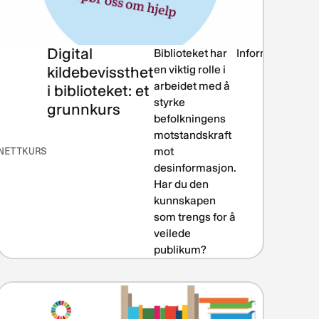
Digital
Biblioteket i
Biblioteket har
Informasjonsk
lokalsamfunnet
kildebevissthet
en viktig rolle i
arbeidet med å
i biblioteket: et
r
styrke
grunnkurs
å
befolkningens
motstandskraft
NETTKURS
mot
desinformasjon.
,
Har du den
l
kunnskapen
som trengs for å
veilede
publikum?