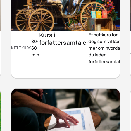
Kurs i
Et nettkurs for
Le
30-
forfattersamtaler
deg som vil lære
li
NETTKURS
60
mer om hvordan
min
du leder
forfattersamtaler.