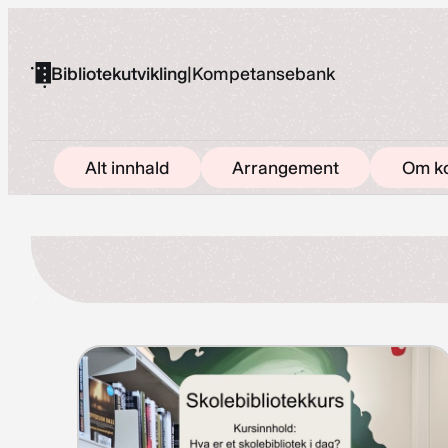
Hopp
til
Bibliotekutvikling
|
Kompetansebank
innhold
Alt innhald
Arrangement
Om k