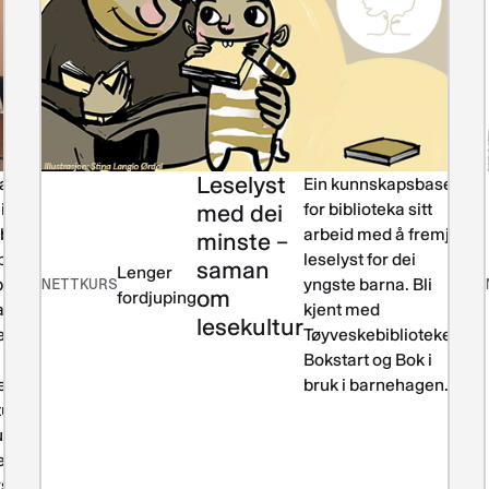
Leselyst
teriale for
Leiing
Ein kunnskapsbase
Les
i
og
med dei
for biblioteka sitt
lit
ibliotek som
drift
arbeid med å fremje
minste –
 på
leselyst for dei
saman
Lenger
bibliotekenes
NETTKURS
yngste barna. Bli
om
fordjuping
rer for nye
kjent med
lesekultur
eksjefer.
Tøyveskebiblioteket,
 kan også
Bokstart og Bok i
s til
bruk i barnehagen.
tudium som
ksjon til
teksjefens
rsområder