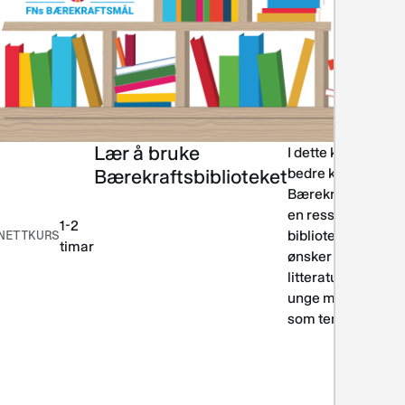
Lær å bruke
ing og
I dette kurset blir 
teraturformidling
Bærekraftsbiblioteket
bedre kjent med
Bærekraftsbibliot
en ressurs for
1-2
NETTKURS
bibliotekarer som
timar
ønsker å formidle
litteratur til barn o
unge med bærekra
som tema.