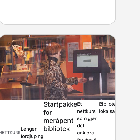
Startpakke
Et
Biblioteket i
for
nettkurs
lokalsamfunnet
som gjør
meråpent
det
bibliotek
Lenger
NETTKURS
enklere
fordjuping
for deg å