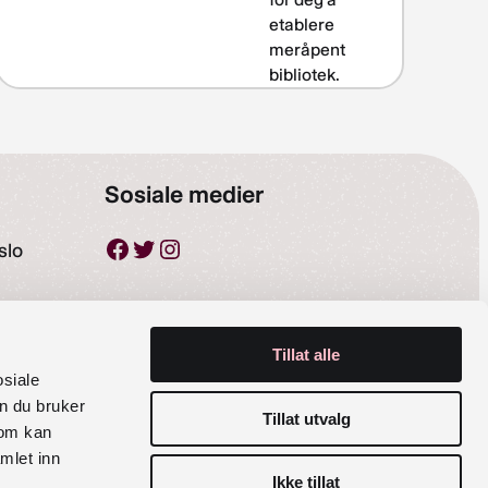
etablere
meråpent
bibliotek.
Sosiale medier
Facebook
Twitter
Instagram
slo
Tillat alle
osiale
n du bruker
Tillat utvalg
som kan
mlet inn
Ikke tillat